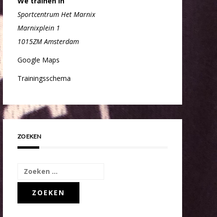
We trainen in
Sportcentrum Het Marnix
Marnixplein 1
1015ZM Amsterdam
Google Maps
Trainingsschema
ZOEKEN
Zoeken
naar: