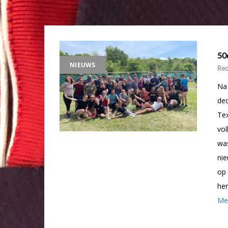
50
NIEUWS
Red
Na
ded
Tex
vol
was
nie
op 
her
Me