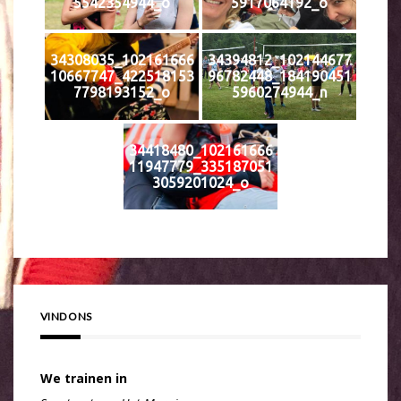
5542354944_o
5917064192_o
34308035_102161666
34394812_102144677
10667747_422518153
96782448_184190451
7798193152_o
5960274944_n
34418480_102161666
11947779_335187051
3059201024_o
VIND ONS
We trainen in