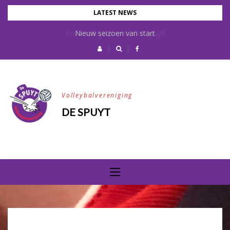
Skip
LATEST NEWS
to
Kom volleyballen bij De Spuyt!
Nieuw seizoen van start
content
Volleybalvereniging
DE SPUYT