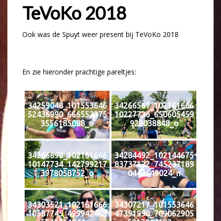
TeVoKo 2018
Ook was de Spuyt weer present bij TeVoKo 2018
En zie hieronder prachtige pareltjes:
34259048_101553646
34266561_102161666
52436990_666552275
10227736_650605459
3556185088_o
929038848_o
34266690_102161666
34284492_102144675
10147734_142799217
83737122_745237189
3978058752_o
0443649024_n
34303521_102161666
34307217_101553646
10587745_499942488
47391990_709062905