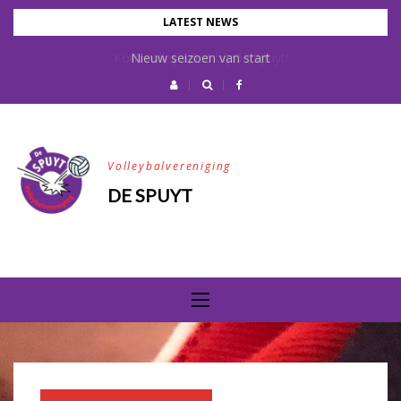
Skip
LATEST NEWS
to
Kom volleyballen bij De Spuyt!
Nieuw seizoen van start
content
Volleybalvereniging
DE SPUYT