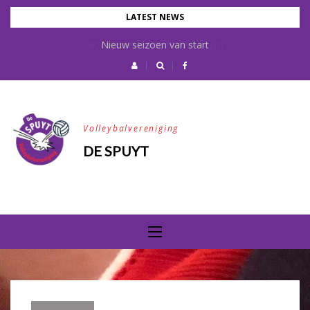
Skip
LATEST NEWS
to
Kom volleyballen bij De Spuyt!
Nieuw seizoen van start
content
Volleybalvereniging
DE SPUYT