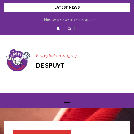
Skip
LATEST NEWS
to
Kom volleyballen bij De Spuyt!
Nieuw seizoen van start
content
Volleybalvereniging
DE SPUYT